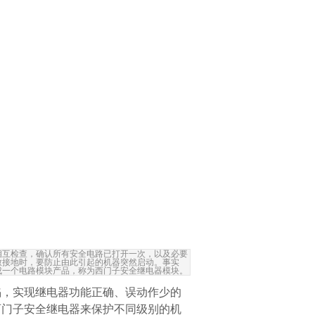
相互检查，确认所有安全电路已打开一次，以及必要
致接地时，要防止由此引起的机器突然启动。事实
成一个电路模块产品，称为西门子安全继电器模块。
陷，实现继电器功能正确、误动作少的
西门子安全继电器
来保护不同级别的机