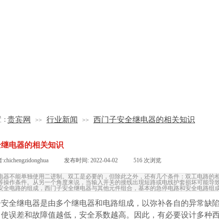
贵宾网
行业新闻
西门子安全继电器的相关知识
置：
>>
>>
全继电器的相关知识
:
chichengzidonghua
|
发布时间:
2022-04-02
|
516
次浏览
电器不能单独使用二进制。双工是必要的，但除此之外，还有几个条件：双工电路的
等操作条件。从另一个角度来说，当输入开关的接线出现短路或电线护套损坏可能导
安全电路的组成，西门子安全继电器与其他元件组合，基本的急停电路和安全电路组
子安全继电器
是由多个继电器和电路组成，以弥补各自的异常缺
，使误差和故障值越低，安全系数越高。因此，有必要设计多种