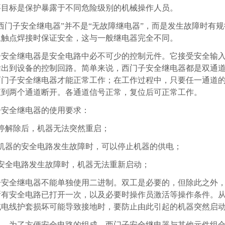
要目标是保护暴露于不同危险级别的机械操作人员。
西门子安全继电器
”并不是“无故障继电器”，而是发生故障时有
生触点焊接时保证安全，这与一般继电器完全不同。
子安全继电器
是安全电路中必不可少的控制元件。它接受安全输
输出到设备的控制回路。简单来说，
西门子安全继电器
都是双通
西门子安全继电器
才能正常工作；在工作过程中，只要任一通道
直到两个通道断开
。
各通道信号正常，复位后可正常工作。
子安全继电器
的使用要求：
急停解除后，机器无法突然重启；
当机器的安全电路发生故障时，可以停止机器的供电；
当安全电路发生故障时，机器无法重新启动；
子安全继电器
不能单独使用二进制。双工是必要的，但除此之外
所有安全电路已打开一次，以及必要时操作员激活等操作条件。
或电线护套损坏可能导致接地时，要防止由此引起的机器突然启
上，为了方便安全电路的组成，
西门子安全继电器
与其他元件组