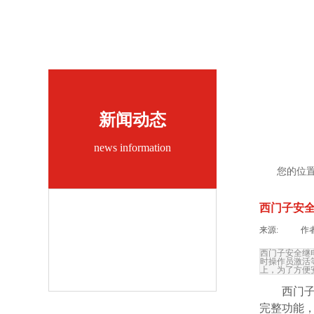
新闻动态
news information
您的位
西门子安
公
司
来源:
|
作者
新
西门子安全继
闻
时操作员激活
行
上，为了方便
业
西门
新
完整功能
闻