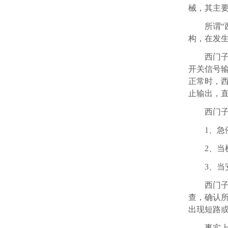
械，其主
新
闻
所谓
“
动
构，在发
态
西门
开关信号
正常时，
止输出，
西门
1、
2、
3、
西门
查，确认
出现短路
事实