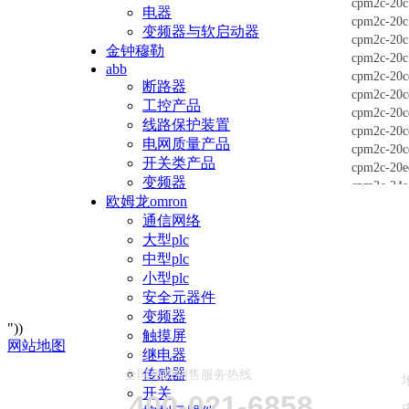
cpm2c-20c
电器
cpm2c-20c
变频器与软启动器
cpm2c-20c
金钟穆勒
cpm2c-20c
abb
cpm2c-20c
断路器
cpm2c-20c
工控产品
cpm2c-20c
线路保护装置
cpm2c-20c
电网质量产品
cpm2c-20c
开关类产品
cpm2c-20e
变频器
cpm2c-24e
欧姆龙omron
cpm2c-24e
通信网络
cpm2c-24e
大型plc
热线电话:137
中型plc
传真：021-
联系人:林
小型plc
email:
lsh
安全元器件
cpm2c-24e
变频器
"))
cpm2c-32c
触摸屏
网站地图
cpm2c-32c
继电器
cpm2c-32c
传感器
全国免费销售服务热线
cpm2c-32c
开关
400-021-6858
cpm2c-32e