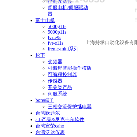
控制元器件
cpm2c-32e
伺服电机/伺服驱动
cpm2c-32e
器
cpm2c-32e
富士电机
cpm2c-8ed
5000g11s
cpm2c-8e
5000p11s
cpm2c-8er
fvr-e9s
cpm2c-8et
上海持承自动化设备有
fvr-e11s
cpm2c-8et
frenic-mini系列
cpm2c-8et
松下
cpm2c-8et
变频器
cpm2c-bat
可编程智能操作模版
cpm2c-cif
可编程控制器
cpm2c-cif
传感器
cpm2c-cif
开关类产品
cpm2c-cn1
伺服系统
cpm2c-ma
bore端子
cpm2c-pa2
三相交流保护继电器
cpm2c-s10
台湾欧迪尔
cpm2c-s10
a-b产品&罗克韦尔软件
cpm2c-s11
台湾宣荣caho
cpm2c-s110
台湾泛达仪表
cpm2c-srt