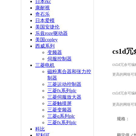
日本rkc
康耐视
奇石乐
日本爱模
美国安捷伦
乐兹roze驱动器
美国copley
西威系列
cs1
变频器
伺服控制器
cs1d冗余可
三菱电机
磁粉离合器和张力控
更高的网络可
制器
三菱运动控制器
三菱fx系列plc
cs1d冗余可
三菱伺服放大器
三菱触摸屏
更高的网络可
三菱变频器
三菱q系列plc
规格：
三菱fx系列plc
科比
尼利可
额定值／