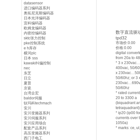
datasensor
进口编码器系列
奥拓尼克斯编码器
日本光洋编码器
宜科编码器
欧姆龙编码器
数字直流驱
内密控编码器
tpd32
sktc张力控制
市场价:
0.00
pke控制系统
价格:
0.00
e h库存
digital convert
横河plc
from 20a to 4
日本 sss
* 3 x 230vac
kawaki纠偏控制
400vac, 50/60h
nec
x 230vac…500
东芝
50/60hz; or 3 
日立
230vac…690v
夏普
50/60hz
京瓷
* rated current
台湾企宏
20 to 3300 a
baldor伺服
(biquadrant a
钛玛科techmach
tetraquadrant
安川
* ip20 (ip00 fo
安川变频器系列
currents over 
安川伺服系列
1050a)
安川应用场合
* marks: ce, ul
配套产品系列
高压变频器系列
西门子电工