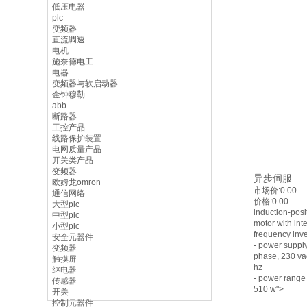
低压电器
plc
变频器
直流调速
电机
施奈德电工
电器
变频器与软启动器
金钟穆勒
abb
断路器
工控产品
线路保护装置
电网质量产品
开关类产品
变频器
异步伺服
欧姆龙omron
市场价:
0.00
通信网络
价格:
0.00
大型plc
induction-posi
中型plc
motor with int
小型plc
frequency inv
安全元器件
- power supply
变频器
phase, 230 va
触摸屏
hz
继电器
- power range
传感器
510 w
">
开关
控制元器件