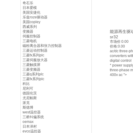
奇石乐
日本爱模
美国安捷伦
乐兹roze驱动器
美国copley
西威系列
能源再生驱
变频器
伺服控制器
sr32
三菱电机
市场价:
0.00
磁粉离合器和张力控制器
价格:
0.00
三菱运动控制器
ac/dc three-p
三菱fx系列plc
converters with
三菱伺服放大器
digital control
三菱触摸屏
* power suppl
三菱变频器
three-phase m
三菱q系列plc
400v ac
">
三菱fx系列plc
科比
尼利可
德国伦茨
尤尼帕斯
派克
斯德博
west温控器
三桥纠偏系统
oemax
日本泽村
evco温控器