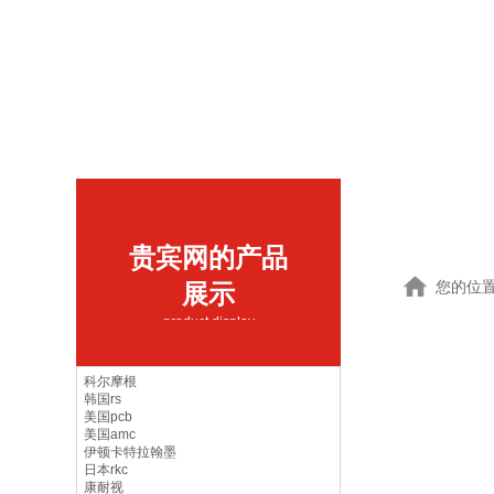
贵宾网的产品
您的位
展示
product display
科尔摩根
韩国rs
美国pcb
美国amc
伊顿卡特拉翰墨
日本rkc
康耐视