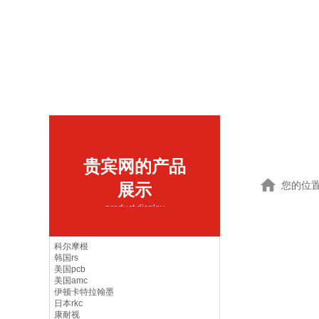
贵宾网的产品
您的位
展示
product display
科尔摩根
韩国rs
美国pcb
美国amc
伊顿卡特拉翰墨
日本rkc
康耐视