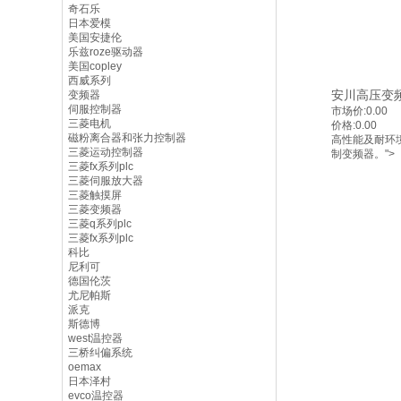
奇石乐
日本爱模
美国安捷伦
乐兹roze驱动器
美国copley
西威系列
安川高压变
变频器
伺服控制器
市场价:
0.00
三菱电机
价格:
0.00
磁粉离合器和张力控制器
高性能及耐环
三菱运动控制器
制变频器。">
三菱fx系列plc
三菱伺服放大器
三菱触摸屏
三菱变频器
三菱q系列plc
三菱fx系列plc
科比
尼利可
德国伦茨
尤尼帕斯
派克
斯德博
west温控器
三桥纠偏系统
oemax
日本泽村
evco温控器