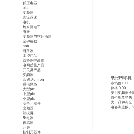
低压电器
plc
变频器
直流调速
电机
施奈德电工
电器
变频器与软启动器
金钟穆勒
abb
断路器
工控产品
线路保护装置
电网质量产品
开关类产品
变频器
纸张凹印机
欧姆龙omron
市场价:
0.00
通信网络
价格:
0.00
大型plc
安川变频器全
中型plc
特价现货销售
小型plc
大，品种齐全
安全元器件
电咨询选购。"
变频器
触摸屏
继电器
传感器
开关
控制元器件