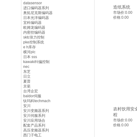
datasensor
造纸系统
进口编码器系列
市场价:
0.00
奥拓尼克斯编码器
价格:
0.00
日本光洋编码器
宜科编码器
欧姆龙编码器
内密控编码器
sktc张力控制
pke控制系统
e h库存
横河plc
日本 sss
kawaki纠偏控制
nec
东芝
日立
夏普
京瓷
台湾企宏
baldor伺服
钛玛科techmach
安川
农村饮用安
安川变频器系列
程
安川伺服系列
市场价:
0.00
安川应用场合
价格:
0.00
配套产品系列
高压变频器系列
西门子电工