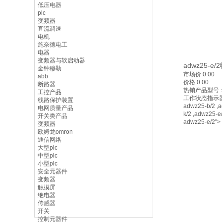
低压电器
plc
变频器
直流调速
电机
施奈德电工
电器
变频器与软启动器
adwz25-e/
金钟穆勒
市场价:
0.00
abb
价格:
0.00
断路器
热销产品型号：
工控产品
工作状态指示
线路保护装置
adwz25-b/2 ,
电网质量产品
k/2 ,adwz25-e/
开关类产品
adwz25-e/2">
变频器
欧姆龙omron
通信网络
大型plc
中型plc
小型plc
安全元器件
变频器
触摸屏
继电器
传感器
开关
控制元器件