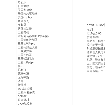
奇石乐
日本爱模
美国安捷伦
乐兹roze驱动器
美国copley
西威系列
adwz25-k
变频器
伺服控制器
示灯
三菱电机
市场价:
0.00
磁粉离合器和张力控制器
价格:
0.00
三菱运动控制器
集命令、信号
三菱fx系列plc
控功能于一体，
三菱伺服放大器
列经济型按钮
三菱触摸屏
能实现人机之
三菱变频器
障交流，被广
三菱q系列plc
机器、设备和
三菱fx系列plc
上。因其突出
科比
优势，该系列
尼利可
国内市场。">
德国伦茨
尤尼帕斯
派克
斯德博
west温控器
三桥纠偏系统
oemax
日本泽村
evco温控器