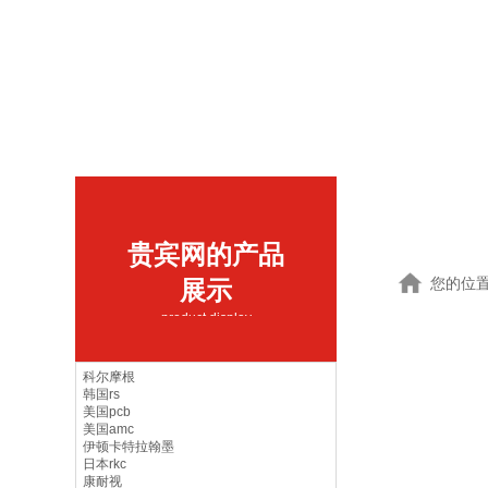
贵宾网的产品
您的位
展示
product display
科尔摩根
韩国rs
美国pcb
美国amc
伊顿卡特拉翰墨
日本rkc
康耐视