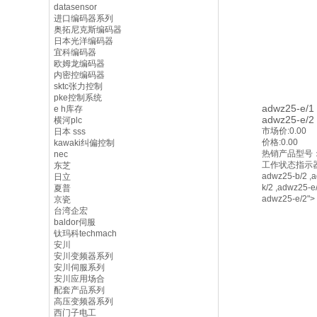
datasensor
进口编码器系列
奥拓尼克斯编码器
日本光洋编码器
宜科编码器
欧姆龙编码器
内密控编码器
sktc张力控制
pke控制系统
adwz25-e/1
e h库存
adwz25-e/2
横河plc
市场价:
0.00
日本 sss
价格:
0.00
kawaki纠偏控制
热销产品型号：
nec
工作状态指示
东芝
adwz25-b/2 ,
日立
k/2 ,adwz25-e/
夏普
adwz25-e/2">
京瓷
台湾企宏
baldor伺服
钛玛科techmach
安川
安川变频器系列
安川伺服系列
安川应用场合
配套产品系列
高压变频器系列
西门子电工